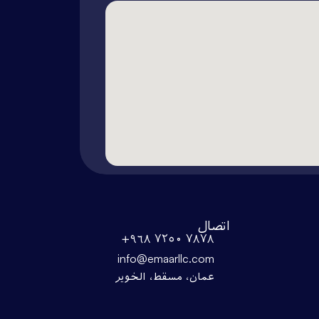
اتصال
+۹٦۸ ۷۲٥۰ ۷۸۷۸
info@emaarllc.com
عمان، مسقط، الخوير