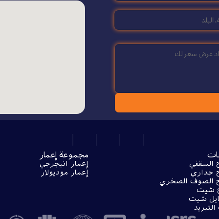
ات
مجموعة إعمار
ح السقفي
إعمار انيجرجي
ح جداري
إعمار موديولار
ح الصوف الصخري
 شيت
ايل شيت
التبريد