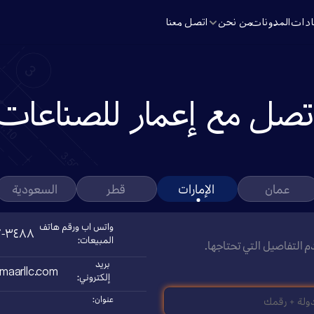
ادات
المدونات
من نحن
اتصل معنا
تصل مع إعمار للصناعات
عمان
الإمارات
قطر
السعودية
واتس اب ورقم هاتف 
(+٩٧١) ٣٤٨٨-٢١٧-٥٠
المبيعات:
 التفاصيل التي تحتاجها.
بريد 
aarllc.com
إلكتروني:
عنوان: