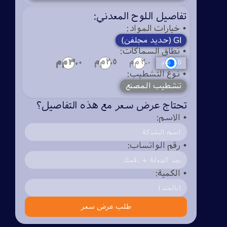
تفاصيل اللوح المعدني:
• خيارات المواد:
GI (حديد مجلفن)
• نطاق السماكات:
٣.٠ م‌م
١.٥ م‌م
٢.٠ م‌م
٢.٥ م‌م
• نوع التشطيب:
تشطيب المصنع
تحتاج عرض سعر مع هذه التفاصيل؟
• الاسم:
• رقم الواتساب:
• الكمية:
طلب عرض سعر