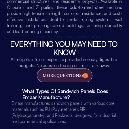
commercial structures, and residential projects. Available in 
C purlins and Z purlins, these cold-formed steel sections 
provide high tensile strength, corrosion resistance, and cost-
effective installation. Ideal for metal roofing systems, wall 
framing, and pre-engineered buildings, ensuring durability 
and load-bearing efficiency.
FREQUENTLY ASKED QUESTIONS (FAQs)
EVERYTHING YOU MAY NEED TO 
KNOW
All insights into our expertise provided in easily digestible 
nuggets. No question too big or small - ask away!
MORE QUESTIONS?
What Types Of Sandwich Panels Does 
Emaar Manufacture?
Emaar manufactures sandwich panels with various core 
materials such as PU (Polyurethane), PIR 
(Polyisocyanurate), and Rockwool, designed for industrial 
and commercial applications.
