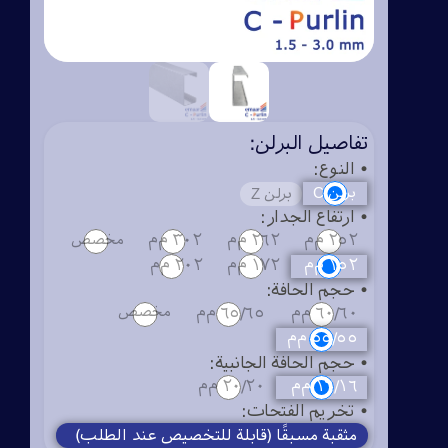
ENGLISH
تفاصيل البرلن:
• النوع:
C برلن
برلن Z
• ارتفاع الجدار:
٢٥٢ م‌م
٢٦٢ م‌م
٣٠٢ م‌م
مخصص
١٥٢ م‌م
١٧٢ م‌م
٢٠٢ م‌م
• حجم الحافة:
مخصص
٦٠/٦٠ م‌م
٦٥/٦٥ م‌م
٥٥/٥٥ م‌م
• حجم الحافة الجانبية:
١٦/١٦ م‌م
٢٠/٢٠ م‌م
• تخريم الفتحات:
مثقبة مسبقًا (قابلة للتخصيص عند الطلب)