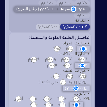
٧٥ م‌م
١٠٠ م‌م
١٥٠ م‌م
٥٠م‌م (الحشوة)
+ ٣٢م‌م (ارتفاع التعرج)
٣٠ م‌م
• الكثافة:
٢ ± ٤٠ كجم/م³
١٠٠ كجم/م³
تفاصيل الطبقة العلوية والسفلية:
• خيارات المواد:
PPAZ
PPAL
PPGI
• نطاق السماكات:
٠.٩ م‌م
٠.٦ م‌م
٠.٧ م‌م
٠.٨ م‌م
٠.٣ م‌م
٠.٤ م‌م
٠.٥ م‌م
• خيارات الطلاء:
PVC
PVDF
أخرى
 HDPE (بوليستر عالي الكثافة)
(بوليستر) PE
• الألوان:
RAL
أخرى
٥٠١٥
٦٠١١
١٠٠١
٩٠٠٦
٧٠٤٠
٧٠٣٥
٩٠١٠
٩٠٠٢