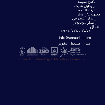
دكنج شيت
بروفايل شيت
غرف التبريد
مجموعة إعمار
إعمار انيجرجي
إعمار موديولار
اتصال
+۹٦۸ ۷۲٥۰ ۷۸۷۸
info@emaarllc.com
عمان، مسقط، الخوير
Emaar Industries Digital Marketing Team 2025