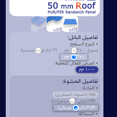
ENGLISH
تفاصيل البانل:
• النوع السطح:
مموج
٤٥/٢٥٠ م‌م
٣٢ م‌م لوحة شمسية
٣٢/٢٥٠ م‌م
• العرض الفعّال للتغطية:
١٠٠٠ م‌م
تفاصيل الحشوة:
• المادة:
RW (الصوف الصخري)
PIR (بولي أيزوسيانورات)
(البولي يوريثان) PUR
• السماكة: