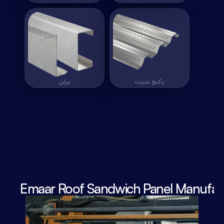
دکنج شیت
دکنج شیت
برلن
برلن
Emaar Roof Sandwich Panel Manufact