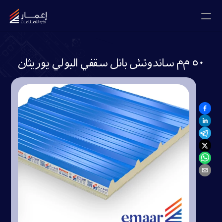
اتصل معنا
٥٠ م‌م ساندوتش بانل سقفي البولي يوريثان
المدونات
الصفحة الرئيسية
من نحن
المشاريع
المعرض
الشهادات